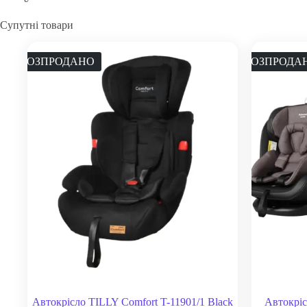
Супутні товари
РОЗПРОДАНО
РОЗПРОДА
Автокрісло TILLY Comfort T-11901/1 Black
Автокрі