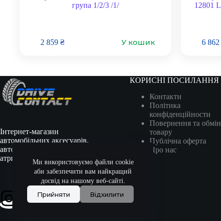
група 1/2/3 /1/
12801 L
У кошик
2 859
₴
6 86
КОРИСНІ ПОСИЛАННЯ
Контакти
Політика
конфіденційности
Повернення та обмін
Інтернет-магазин
товару
автомобільних аксесуарів,
Публічна оферта
автотоварів, гоночної
Про нас
атрибутики та сувенірів.
Ми використовуємо файли cookie
аби забезпечити вам найкращий
досвід на нашому веб-сайті.
Прийняти
Відхилити