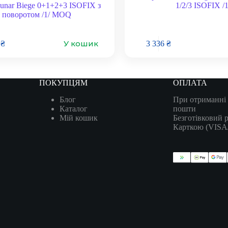
unar Biege 0+1+2+3 ISOFIX з
1/2/3 ISOFIX /1
поворотом /1/ MOQ
У кошик
2
₴
3 336
₴
ПОКУПЦЯМ
ОПЛАТА
Блог
При отриманні 
Каталог
пошти
Мій кошик
Безготівковий 
Карткою (VIS