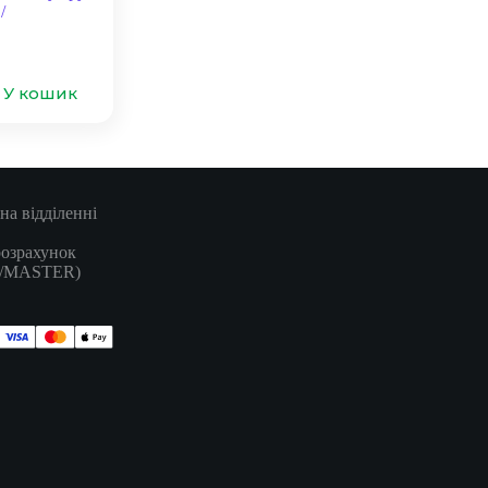
/
У кошик
на відділенні
розрахунок
A/MASTER)