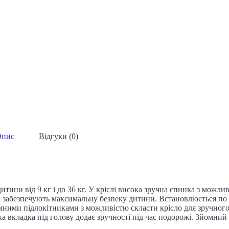
Опис
Відгуки (0)
 дитини від 9 кг і до 36 кг. У кріслі висока зручна спинка з мо
мка забезпечують максимальну безпеку дитини. Встановлюється п
мними підлокітниками з можливістю скласти крісло для зручного
 вкладка під голову додає зручності під час подорожі. Зйомний 