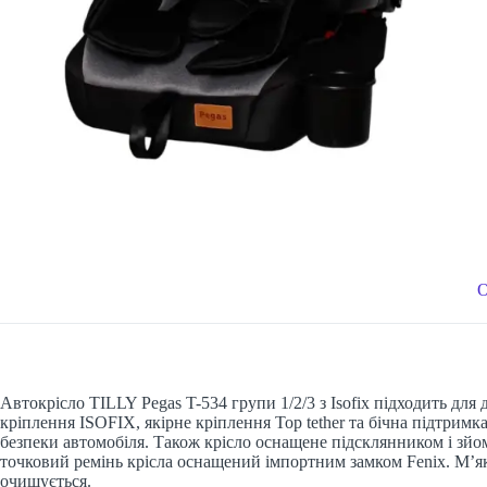
Автокрісло TILLY Pegas T-534 групи 1/2/3 з Isofix підходить для
кріплення ISOFIX, якірне кріплення Top tether та бічна підтри
безпеки автомобіля. Також крісло оснащене підсклянником і зйо
точковий ремінь крісла оснащений імпортним замком Fenix. М’яка
очищується.