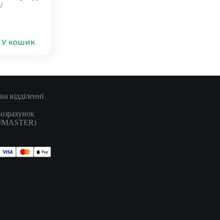
/
У кошик
на відділенні
розрахунок
A/MASTER)