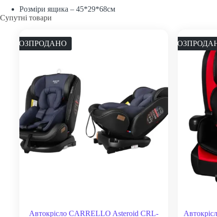
Розміри ящика – 45*29*68см
Супутні товари
РОЗПРОДАНО
РОЗПРОДА
Автокрісло CARRELLO Asteroid CRL-
Автокрісл