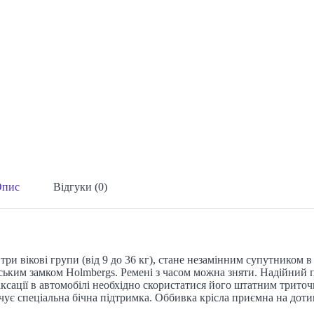
Опис
Відгуки (0)
 три вікові групи (від 9 до 36 кг), стане незамінним супутником 
ьким замком Holmbergs. Ремені з часом можна зняти. Надійний п
іксації в автомобілі необхідно скористатися його штатним трит
ечує спеціальна бічна підтримка. Оббивка крісла приємна на дотик