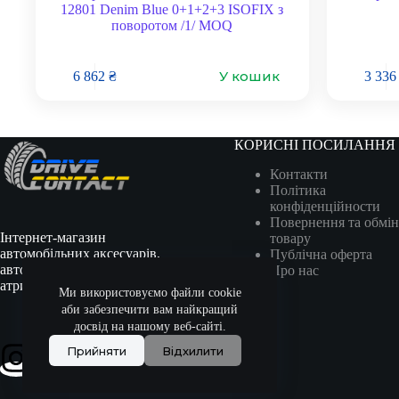
12801 Denim Blue 0+1+2+3 ISOFIX з
поворотом /1/ MOQ
У кошик
6 862
₴
3 33
КОРИСНІ ПОСИЛАННЯ
Контакти
Політика
конфіденційности
Повернення та обмін
Інтернет-магазин
товару
автомобільних аксесуарів,
Публічна оферта
автотоварів, гоночної
Про нас
атрибутики та сувенірів.
Ми використовуємо файли cookie
аби забезпечити вам найкращий
досвід на нашому веб-сайті.
Прийняти
Відхилити