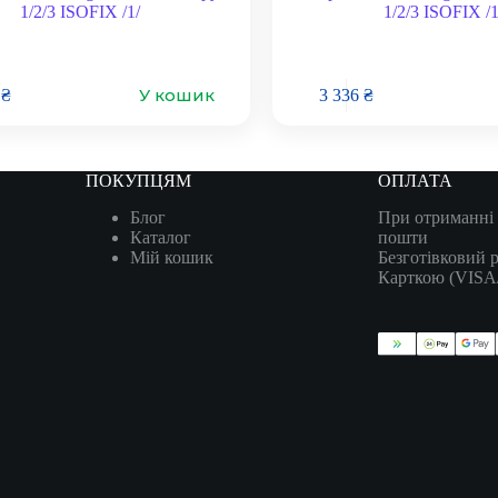
1/2/3 ISOFIX /1/
1/2/3 ISOFIX /1
У кошик
6
₴
3 336
₴
ПОКУПЦЯМ
ОПЛАТА
Блог
При отриманні 
Каталог
пошти
Мій кошик
Безготівковий 
Карткою (VIS