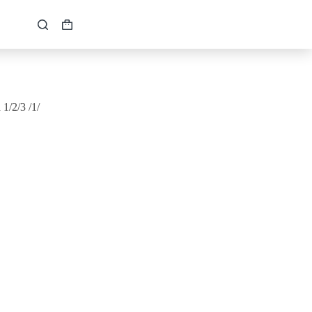
Кошик
1/2/3 /1/