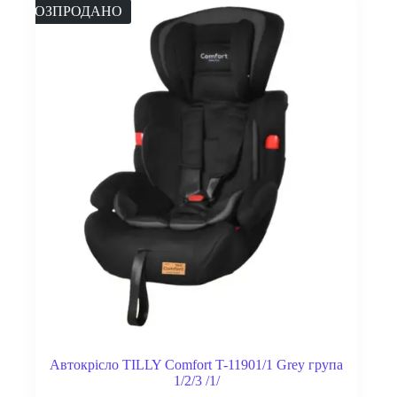
РОЗПРОДАНО
Автокрісло TILLY Comfort T-11901/1 Grey група
1/2/3 /1/