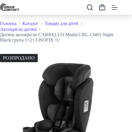
Перейти
до
Кошик
вмісту
Головна
/
Каталог
/
Товари для дітей
/
Автокрісла дитячі
/
Дитяче автокрісло CARRELLO Modul CRL-13401 Night
Black група 1+2+3 ISOFIX /1/
РОЗПРОДАНО