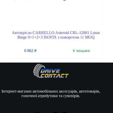
Автокрісло CARRELLO Asteroid CRL-12801 Lunar
Biege 0+1+2+3 ISOFIX з поворотом /1/ MOQ
У кошик
6 862
₴
Інтернет-магазин автомобільних аксесуарів, автотоварів,
гоночної атрибутики та сувенірів.