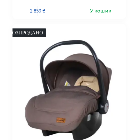
У кошик
2 859
₴
РОЗПРОДАНО