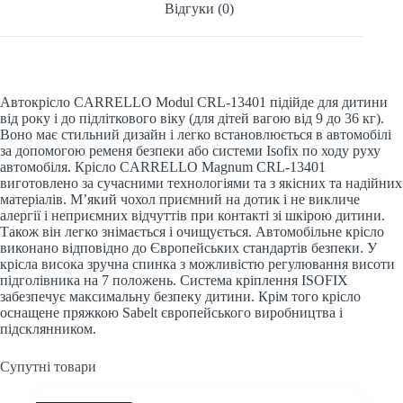
Відгуки (0)
Автокрісло CARRELLO Modul CRL-13401 підійде для дитини
від року і до підліткового віку (для дітей вагою від 9 до 36 кг).
Воно має стильний дизайн і легко встановлюється в автомобілі
за допомогою ременя безпеки або системи Isofix по ходу руху
автомобіля. Крісло CARRELLO Magnum CRL-13401
виготовлено за сучасними технологіями та з якісних та надійних
матеріалів. М’який чохол приємний на дотик і не викличе
алергії і неприємних відчуттів при контакті зі шкірою дитини.
Також він легко знімається і очищується. Автомобільне крісло
виконано відповідно до Європейських стандартів безпеки. У
крісла висока зручна спинка з можливістю регулювання висоти
підголівника на 7 положень. Система кріплення ISOFIX
забезпечує максимальну безпеку дитини. Крім того крісло
оснащене пряжкою Sabelt європейського виробництва і
підсклянником.
Супутні товари