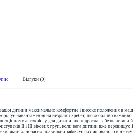
Опис
Відгуки (0)
ашої дитини максимально комфортне і високе положення в машин
орочує навантаження на незрілий хребет, що особливо важливо п
цінному автокріслу для дитини, що підросла, забезпечивши йог
увачів ІІ і ІІІ вікових груп, коли вага дитини вже перевищує 15 
зпеки, який одночасно правильно зафіксує розташованого в нь