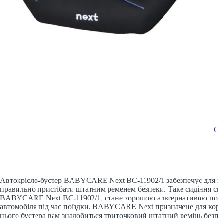
Автокрісло-бустер BABYCARE Next BC-11902/1 забезпечує для в
правильно пристібати штатним ременем безпеки. Таке сидіння ск
BABYCARE Next BC-11902/1, стане хорошою альтернативою повно
автомобіля під час поїздки. BABYCARE Next призначене для корист
цього бустера вам знадобиться триточковий штатний ремінь бе