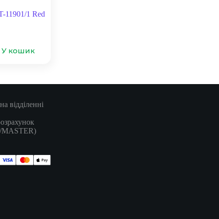
T-11901/1 Red
У кошик
на відділенні
розрахунок
A/MASTER)