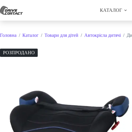
Перейти
до
КАТАЛОГ
вмісту
Головна
/
Каталог
/
Товари для дітей
/
Автокрісла дитячі
/
Ди
РОЗПРОДАНО