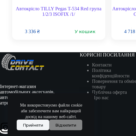
Автокрісло TILLY Pegas T-534 Red група
Автокрісл
1/2/3 ISOFIX /1/
G
У кошик
3 336
₴
4 71
КОРИСНІ ПОСИЛАННЯ
Контакти
Політика
конфіденційности
Повернення та обмін
Інтернет-магазин
товару
автомобільних аксесуарів,
Публічна оферта
автотоварів, гоночної
Про нас
атрибутики та сувенірів.
Ми використовуємо файли cookie
аби забезпечити вам найкращий
досвід на нашому веб-сайті.
Прийняти
Відхилити