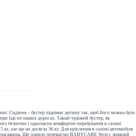
і. Сидіння – бустер піднімає дитину так, щоб його можна було
ри їзді по наших дорогах. Такий чудовий бустер, як
о безпечне і одночасно комфортне перебування в салоні
кг, але ще не досягла 36 кг. Для кріплення в салоні автомобіля
ому пасажира. Ще однією перевагою BABYCARE Next є знімний