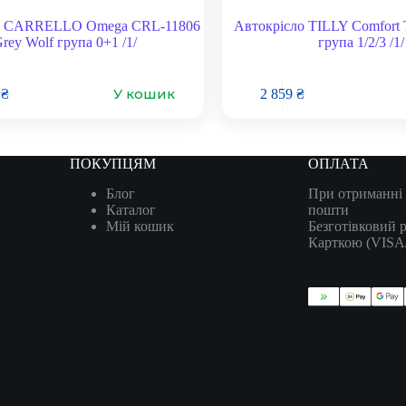
о CARRELLO Omega CRL-11806
Автокрісло TILLY Comfort 
rey Wolf група 0+1 /1/
група 1/2/3 /1/
У кошик
8
₴
2 859
₴
ПОКУПЦЯМ
ОПЛАТА
Блог
При отриманні 
Каталог
пошти
Мій кошик
Безготівковий 
Карткою (VIS