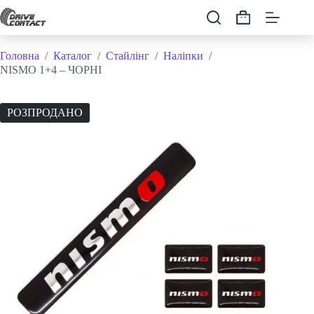
Перейти
до
Кошик
вмісту
Головна
/
Каталог
/
Стайлінг
/
Наліпки
/
NISMO 1+4 – ЧОРНІ
РОЗПРОДАНО