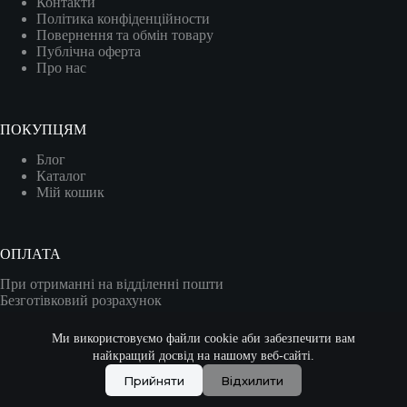
Контакти
Політика конфіденційности
Повернення та обмін товару
Публічна оферта
Про нас
ПОКУПЦЯМ
Блог
Каталог
Мій кошик
ОПЛАТА
При отриманні на відділенні пошти
Безготівковий розрахунок
Карткою (VISA/MASTER)
Ми використовуємо файли cookie аби забезпечити вам
найкращий досвід на нашому веб-сайті.
Прийняти
Відхилити
Copyright © 2026 - DriveContact., or its affiliates.