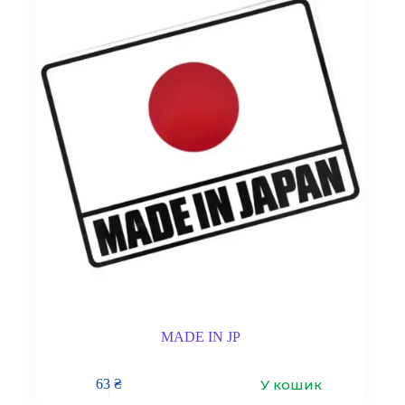
MADE IN JP
У кошик
63
₴