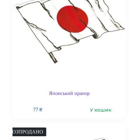
Японський прапор
У кошик
77
₴
РОЗПРОДАНО