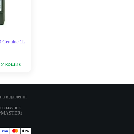
 Genuine 1L
У кошик
на відділенні
розрахунок
A/MASTER)