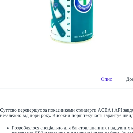
Опис
Дод
Суттєво перевершує за показниками стандарти ACEA і API завдяки
незалежно від пори року. Високий поріг текучості гарантує шви
Розроблялося спеціально для багатоклапанних наддувних м