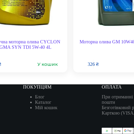
ична моторна олива CYCLON
Моторна олива GM 10W40
MA SYN TDI 5W-40 4L
У кошик
₴
326
₴
ПОКУПЦЯМ
ОПЛАТА
Блог
При отриманні 
Каталог
пошти
Мій кошик
Безготівковий 
Карткою (VIS