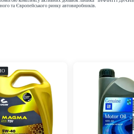
опомогою комплексу активних добавок лінійка “ІНФІНІТІ ДРАЙВ” 
дного та Європейського ринку автовиробників.
НО