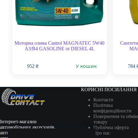
Моторна олива Castrol MAGNATEC 5W40
Синтет
A3/B4 GASOLINE or DIESEL 4L
MAG
У кошик
952
₴
784
КОРИСНІ ПОСИЛАННЯ
Контакти
Політика
конфіденційности
Повернення та обмін
Інтернет-магазин
товару
автомобільних аксесуарів,
Публічна оферта
автотоварів, гоночної
Про нас