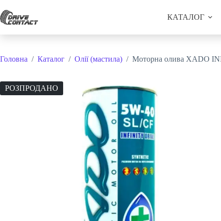
Перейти
до
КАТАЛОГ
вмісту
Головна
/
Каталог
/
Олії (мастила)
/
Моторна олива XADO IN
РОЗПРОДАНО