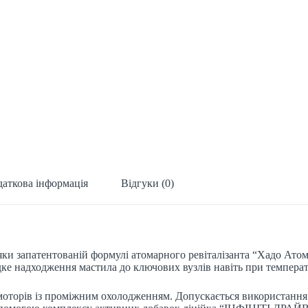
аткова інформація
Відгуки (0)
 запатентованій формулі атомарного ревіталізанта “Хадо Атомік 
дке надходження мастила до ключових вузлів навіть при температ
оторів із проміжним охолодженням. Допускається використання в