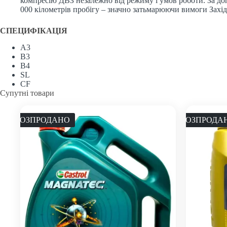
компресію ДВЗ незалежно від режиму і умов роботи. За д
000 кілометрів пробігу – значно затьмарюючи вимоги Захі
СПЕЦИФІКАЦІЯ
A3
B3
B4
SL
CF
Супутні товари
РОЗПРОДАНО
РОЗПРОДА