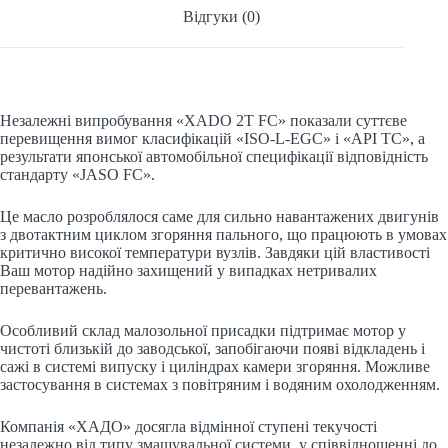
Відгуки (0)
Незалежні випробування «XADO 2T FC» показали суттєве
перевищення вимог класифікацій «ISO-L-EGC» і «API ТС», а
результати японської автомобільної специфікації відповідність
стандарту «JASO FC».
Це масло розроблялося саме для сильно навантажених двигунів
з двотактним циклом згоряння пального, що працюють в умовах
критично високої температури вузлів. Завдяки цій властивості
Ваш мотор надійно захищений у випадках нетривалих
перевантажень.
Особливий склад малозольної присадки підтримає мотор у
чистоті близькій до заводської, запобігаючи появі відкладень і
сажі в системі випуску і циліндрах камери згоряння. Можливе
застосування в системах з повітряним і водяним охолодженням.
Компанія «ХАДО» досягла відмінної ступені текучості
незалежно від типу змащувальної системи, у співвідношенні до