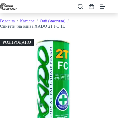
Перейти
до
Кошик
вмісту
Головна
/
Каталог
/
Олії (мастила)
/
Синтетична олива XADO 2T FC 1L
РОЗПРОДАНО