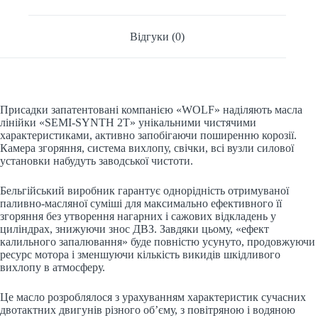
Відгуки (0)
Присадки запатентовані компанією «WOLF» наділяють масла
лінійки «SEMI-SYNTH 2T» унікальними чистячими
характеристиками, активно запобігаючи поширенню корозії.
Камера згоряння, система вихлопу, свічки, всі вузли силової
установки набудуть заводської чистоти.
Бельгійський виробник гарантує однорідність отримуваної
паливно-масляної суміші для максимально ефективного її
згоряння без утворення нагарних і сажових відкладень у
циліндрах, знижуючи знос ДВЗ. Завдяки цьому, «ефект
калильного запалювання» буде повністю усунуто, продовжуючи
ресурс мотора і зменшуючи кількість викидів шкідливого
вихлопу в атмосферу.
Це масло розроблялося з урахуванням характеристик сучасних
двотактних двигунів різного об’єму, з повітряною і водяною