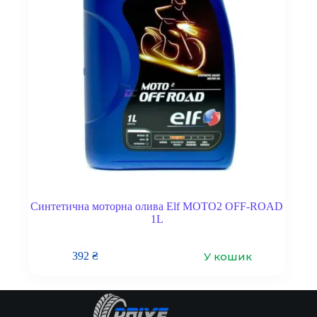
Синтетична моторна олива Elf MOTO2 OFF-ROAD
1L
У кошик
392
₴