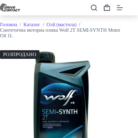
Перейти
до
Кошик
вмісту
Головна
/
Каталог
/
Олії (мастила)
/
Синтетична моторна олива Wolf 2T SEMI-SYNTH Motor
Oil 1L
РОЗПРОДАНО