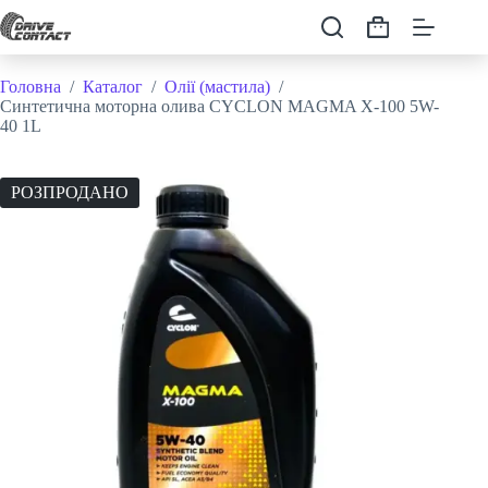
Перейти
до
Кошик
вмісту
Головна
/
Каталог
/
Олії (мастила)
/
Синтетична моторна олива CYCLON MAGMA X-100 5W-
40 1L
РОЗПРОДАНО