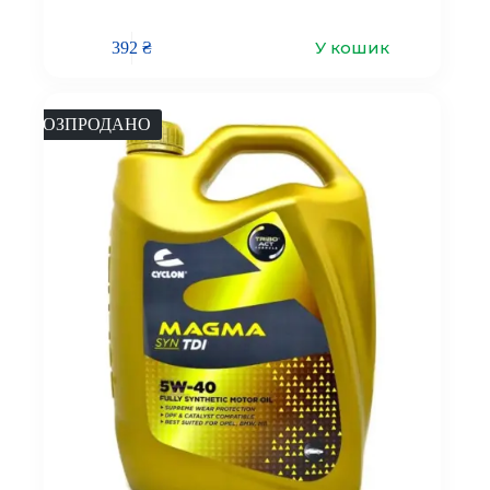
У кошик
392
₴
РОЗПРОДАНО