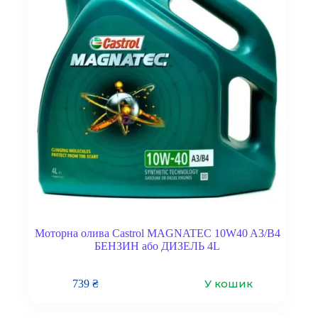
Моторна олива Castrol MAGNATEC 10W40 A3/B4
БЕНЗИН або ДИЗЕЛЬ 4L
У кошик
739
₴