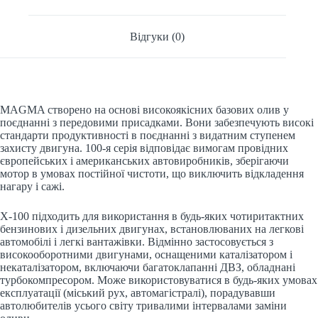
Відгуки (0)
MAGMA створено на основі високоякісних базових олив у
поєднанні з передовими присадками. Вони забезпечують високі
стандарти продуктивності в поєднанні з видатним ступенем
захисту двигуна. 100-я серія відповідає вимогам провідних
європейських і американських автовиробників, зберігаючи
мотор в умовах постійної чистоти, що виключить відкладення
нагару і сажі.
X-100 підходить для використання в будь-яких чотиритактних
бензинових і дизельних двигунах, встановлюваних на легкові
автомобілі і легкі вантажівки. Відмінно застосовується з
високооборотними двигунами, оснащеними каталізатором і
некаталізатором, включаючи багатоклапанні ДВЗ, обладнані
турбокомпресором. Може використовуватися в будь-яких умовах
експлуатації (міський рух, автомагістралі), порадувавши
автолюбителів усього світу тривалими інтервалами заміни