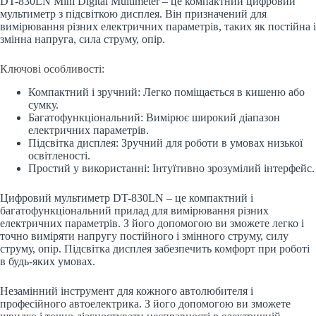
DT-830LN Mini Digital Multimeter – це компактний цифровий
мультиметр з підсвіткою дисплея. Він призначений для
вимірювання різних електричних параметрів, таких як постійна і
змінна напруга, сила струму, опір.
Ключові особливості:
Компактний і зручний: Легко поміщається в кишеню або
сумку.
Багатофункціональний: Вимірює широкий діапазон
електричних параметрів.
Підсвітка дисплея: Зручний для роботи в умовах низької
освітленості.
Простий у використанні: Інтуїтивно зрозумілий інтерфейс.
Цифровий мультиметр DT-830LN – це компактний і
багатофункціональний прилад для вимірювання різних
електричних параметрів. З його допомогою ви зможете легко і
точно виміряти напругу постійного і змінного струму, силу
струму, опір. Підсвітка дисплея забезпечить комфорт при роботі
в будь-яких умовах.
Незамінний інструмент для кожного автолюбителя і
професійного автоелектрика. З його допомогою ви зможете