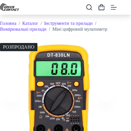
Перейти
до
Кошик
вмісту
Головна
/
Каталог
/
Інструменти та прилади
/
Вимірювальні прилади
/
Міні цифровий мультиметр
РОЗПРОДАНО