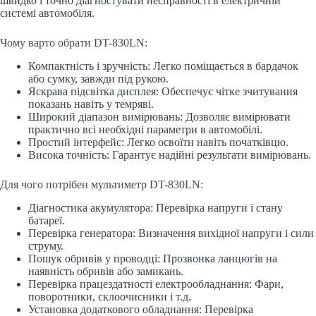
швидко і точно діагностувати несправності в електричній
системі автомобіля.
Чому варто обрати DT-830LN:
Компактність і зручність: Легко поміщається в бардачок
або сумку, завжди під рукою.
Яскрава підсвітка дисплея: Обеспечує чітке зчитування
показань навіть у темряві.
Широкий діапазон вимірювань: Дозволяє вимірювати
практично всі необхідні параметри в автомобілі.
Простий інтерфейс: Легко освоїти навіть початківцю.
Висока точність: Гарантує надійні результати вимірювань.
Для чого потрібен мультиметр DT-830LN:
Діагностика акумулятора: Перевірка напруги і стану
батареї.
Перевірка генератора: Визначення вихідної напруги і сили
струму.
Пошук обривів у проводці: Прозвонка ланцюгів на
наявність обривів або замикань.
Перевірка працездатності електрообладнання: Фари,
поворотники, склоочисники і т.д.
Установка додаткового обладнання: Перевірка