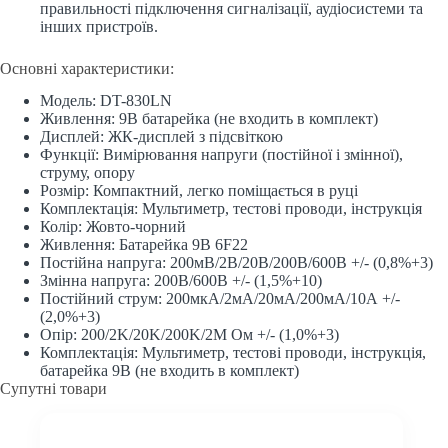
правильності підключення сигналізації, аудіосистеми та
інших пристроїв.
Основні характеристики:
Модель: DT-830LN
Живлення: 9В батарейка (не входить в комплект)
Дисплей: ЖК-дисплей з підсвіткою
Функції: Вимірювання напруги (постійної і змінної),
струму, опору
Розмір: Компактний, легко поміщається в руці
Комплектація: Мультиметр, тестові проводи, інструкція
Колір: Жовто-чорний
Живлення: Батарейка 9В 6F22
Постійна напруга: 200мВ/2В/20В/200В/600В +/- (0,8%+3)
Змінна напруга: 200В/600В +/- (1,5%+10)
Постійний струм: 200мкА/2мА/20мА/200мА/10А +/-
(2,0%+3)
Опір: 200/2K/20K/200K/2M Ом +/- (1,0%+3)
Комплектація: Мультиметр, тестові проводи, інструкція,
батарейка 9В (не входить в комплект)
Супутні товари