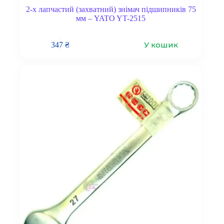
2-х лапчастий (захватний) знімач підшипників 75
мм – YATO YT-2515
У кошик
347
₴