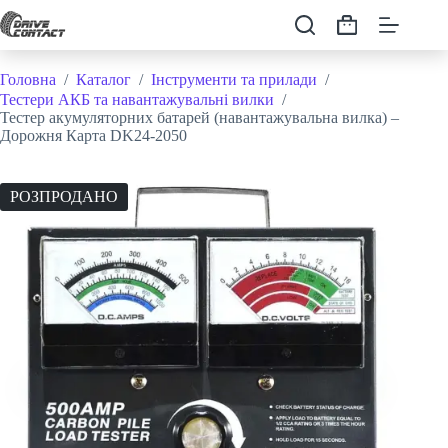
Перейти
до
Кошик
вмісту
Головна
/
Каталог
/
Інструменти та прилади
/
Тестери АКБ та навантажувальні вилки
/
Тестер акумуляторних батарей (навантажувальна вилка) –
Дорожня Карта DK24-2050
РОЗПРОДАНО