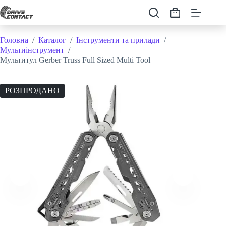
Перейти
до
Кошик
вмісту
Головна
/
Каталог
/
Інструменти та прилади
/
Мультиінструмент
/
Мультитул Gerber Truss Full Sized Multi Tool
РОЗПРОДАНО