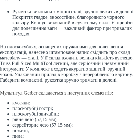
Рукоятка виконана з міцної сталі, зручно лежить в долоні.
Покриття гладке, зносостійке, благородного чорного
кольору. Корпус виконаний в сучасному стилі. Є прорізи
для полегшення ваги — важливий фактор при тривалих
походах.
На плоскогубцях, оснащених пружинами для полегшення
експлуатації, нанесено штамповане напис свідчить про склад
матеріалу — сталі. У її склад входить велика кількість вуглецю.
Truss Full Sized MultiTool легкий, але серйозний і незамінний
інструмент. У комплект входить акуратно зшитий, зручний
чохол. Упакований прилад в коробку з переробленого картону.
Габарити компактні, рукоятка зручно тримати в долоні.
Мультитул Gerber складається з наступних елементів:
кусачки;
плоскогубці гострі;
плоскогубці звичайні;
рівне лезо (57,15 мм);
серрейторне лезо (57,15 мм);
ножиці;
пила;