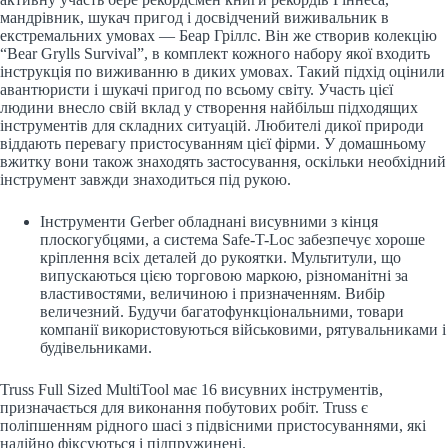
мандрівник, шукач пригод і досвідчений виживальник в
екстремальних умовах — Беар Гріллс. Він же створив колекцію
“Bear Grylls Survival”, в комплект кожного набору якої входить
інструкція по виживанню в диких умовах. Такий підхід оцінили
авантюристи і шукачі пригод по всьому світу. Участь цієї
людини внесло свій вклад у створення найбільш підходящих
інструментів для складних ситуацій. Любителі дикої природи
віддають перевагу пристосуванням цієї фірми. У домашньому
вжитку вони також знаходять застосування, оскільки необхідний
інструмент завжди знаходиться під рукою.
Інструменти Gerber обладнані висувними з кінця
плоскогубцями, а система Safe-T-Loc забезпечує хороше
кріплення всіх деталей до рукоятки. Мультитули, що
випускаються цією торговою маркою, різноманітні за
властивостями, величиною і призначенням. Вибір
величезний. Будучи багатофункціональними, товари
компанії використовуються військовими, рятувальниками і
будівельниками.
Truss Full Sized MultiTool має 16 висувних інструментів,
призначається для виконання побутових робіт. Truss є
поліпшенням рідного шасі з підвісними пристосуваннями, які
надійно фіксуються і підпружинені.