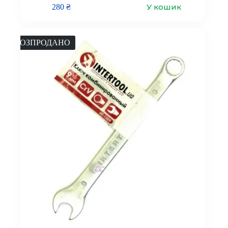
У кошик
280
₴
РОЗПРОДАНО