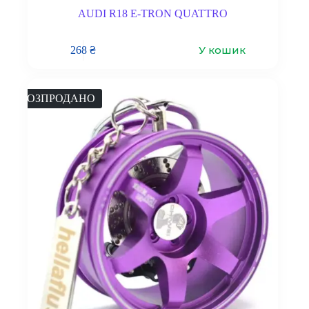
AUDI R18 E-TRON QUATTRO
У кошик
268
₴
РОЗПРОДАНО