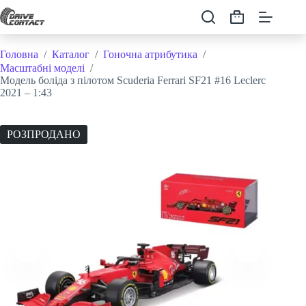
Перейти
до
Кошик
вмісту
Головна
/
Каталог
/
Гоночна атрибутика
/
Масштабні моделі
/
Модель боліда з пілотом Scuderia Ferrari SF21 #16 Leclerc
2021 – 1:43
РОЗПРОДАНО