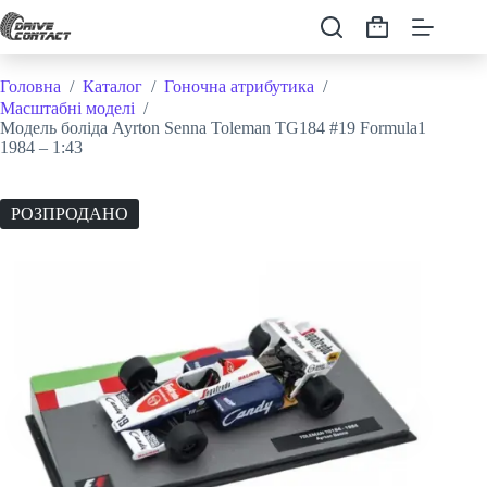
Перейти
до
Кошик
вмісту
Головна
/
Каталог
/
Гоночна атрибутика
/
Масштабні моделі
/
Модель боліда Ayrton Senna Toleman TG184 #19 Formula1
1984 – 1:43
РОЗПРОДАНО