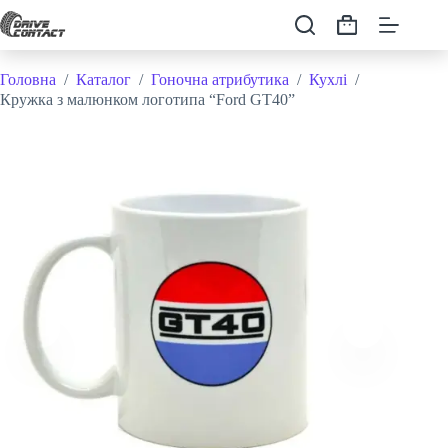
Перейти
до
Кошик
вмісту
Головна
/
Каталог
/
Гоночна атрибутика
/
Кухлі
/
Кружка з малюнком логотипа “Ford GT40”