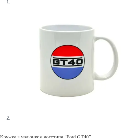
Кружка з малюнком логотипа “Ford GT40”