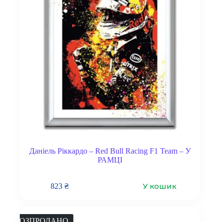
Даніель Ріккардо – Red Bull Racing F1 Team – У
РАМЦІ
У кошик
823
₴
РОЗПРОДАНО