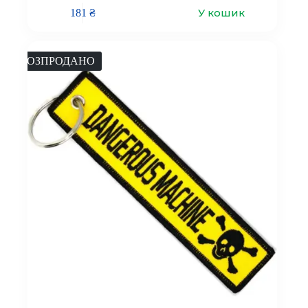
У кошик
181
₴
РОЗПРОДАНО