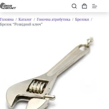
Перейти
до
Кошик
вмісту
Головна
/
Каталог
/
Гоночна атрибутика
/
Брелоки
/
Брелок “Розвідний ключ”