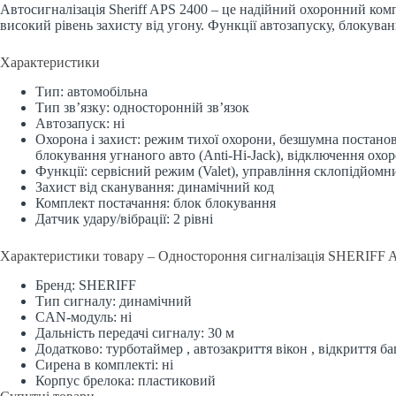
Автосигналізація Sheriff APS 2400 – це надійний охоронний ком
високий рівень захисту від угону. Функції автозапуску, блокува
Характеристики
Тип: автомобільна
Тип зв’язку: односторонній зв’язок
Автозапуск: ні
Охорона і захист: режим тихої охорони, безшумна постано
блокування угнаного авто (Anti-Hi-Jack), відключення охор
Функції: сервісний режим (Valet), управління склопідйом
Захист від сканування: динамічний код
Комплект постачання: блок блокування
Датчик удару/вібрації: 2 рівні
Характеристики товару – Одностороння сигналізація SHERIFF 
Бренд: SHERIFF
Тип сигналу: динамічний
CAN-модуль: ні
Дальність передачі сигналу: 30 м
Додатково: турботаймер , автозакриття вікон , відкриття б
Сирена в комплекті: ні
Корпус брелока: пластиковий