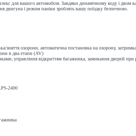
плекс для вашого автомобіля. Завдяки динамічному коду і двом 
ння двигуна і режим паніки зроблять вашу поїздку безпечною.
вка/зняття охорони, автоматична постановка на охорону, затримк
они в два етапи (AV)
никами, управління відкриттям багажника, замикання дверей при 
APS-2400
агажника