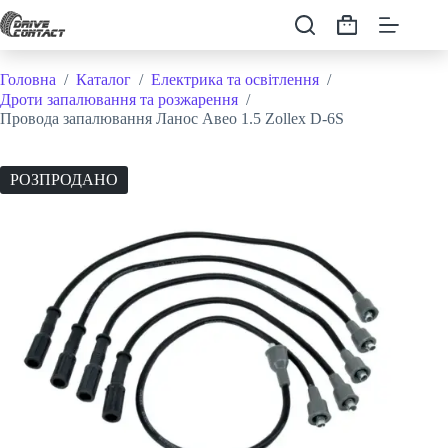
Перейти
до
Кошик
вмісту
Головна
/
Каталог
/
Електрика та освітлення
/
Дроти запалювання та розжарення
/
Провода запалювання Ланос Авео 1.5 Zollex D-6S
РОЗПРОДАНО