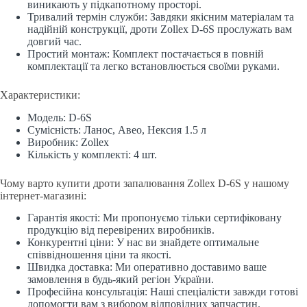
виникають у підкапотному просторі.
Тривалий термін служби: Завдяки якісним матеріалам та
надійній конструкції, дроти Zollex D-6S прослужать вам
довгий час.
Простий монтаж: Комплект постачається в повній
комплектації та легко встановлюється своїми руками.
Характеристики:
Модель: D-6S
Сумісність: Ланос, Авео, Нексия 1.5 л
Виробник: Zollex
Кількість у комплекті: 4 шт.
Чому варто купити дроти запалювання Zollex D-6S у нашому
інтернет-магазині:
Гарантія якості: Ми пропонуємо тільки сертифіковану
продукцію від перевірених виробників.
Конкурентні ціни: У нас ви знайдете оптимальне
співвідношення ціни та якості.
Швидка доставка: Ми оперативно доставимо ваше
замовлення в будь-який регіон України.
Професійна консультація: Наші спеціалісти завжди готові
допомогти вам з вибором відповідних запчастин.