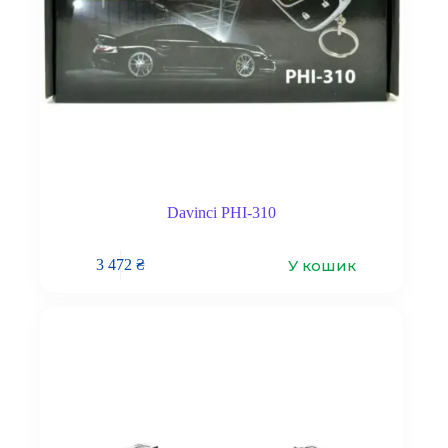
Davinci PHI-310
У кошик
3 472
₴