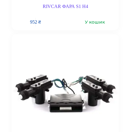
RIVCAR ФАРА S1 H4
У кошик
952
₴