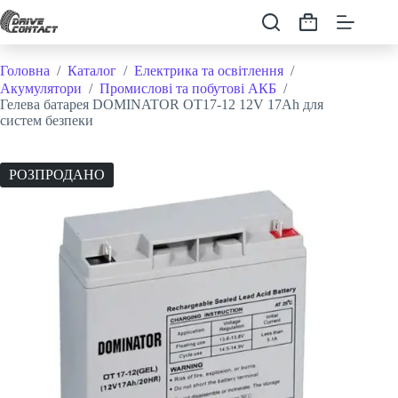
Перейти
до
Кошик
вмісту
Головна
/
Каталог
/
Електрика та освітлення
/
Акумулятори
/
Промислові та побутові АКБ
/
Гелева батарея DOMINATOR OT17-12 12V 17Ah для
систем безпеки
РОЗПРОДАНО