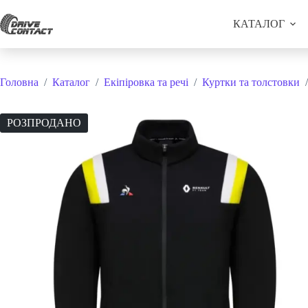
Перейти
до
КАТАЛОГ
вмісту
Головна
/
Каталог
/
Екіпіровка та речі
/
Куртки та толстовки
/
РОЗПРОДАНО