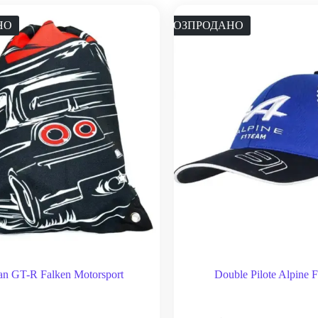
НО
РОЗПРОДАНО
an GT-R Falken Motorsport
Double Pilote Alpine 