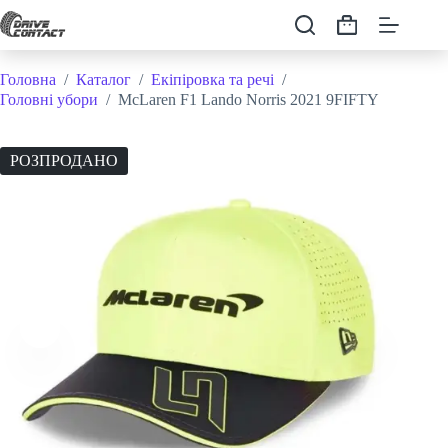
Перейти
до
Кошик
вмісту
Головна
/
Каталог
/
Екіпіровка та речі
/
Головні убори
/
McLaren F1 Lando Norris 2021 9FIFTY
РОЗПРОДАНО