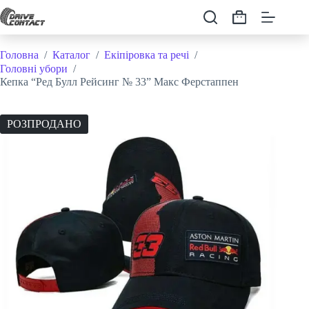
Перейти
до
Кошик
вмісту
Головна
/
Каталог
/
Екіпіровка та речі
/
Головні убори
/
Кепка “Ред Булл Рейсинг № 33” Макс Ферстаппен
РОЗПРОДАНО