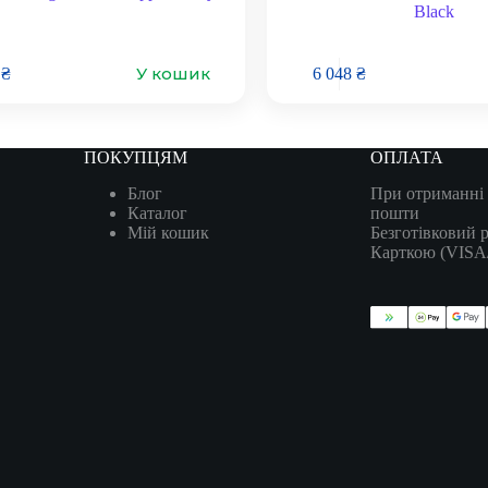
Black
У кошик
2
₴
6 048
₴
ПОКУПЦЯМ
ОПЛАТА
Блог
При отриманні 
Каталог
пошти
Мій кошик
Безготівковий 
Карткою (VIS