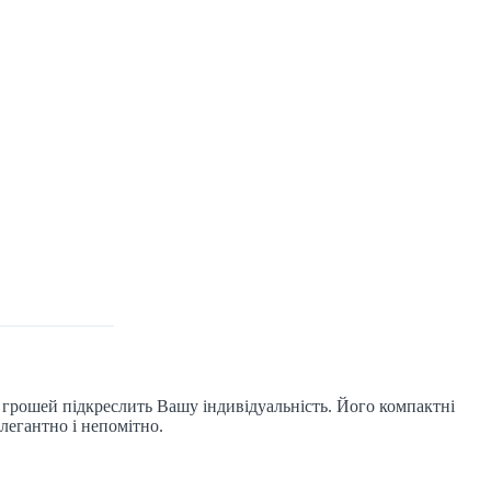
 грошей підкреслить Вашу індивідуальність. Його компактні
легантно і непомітно.