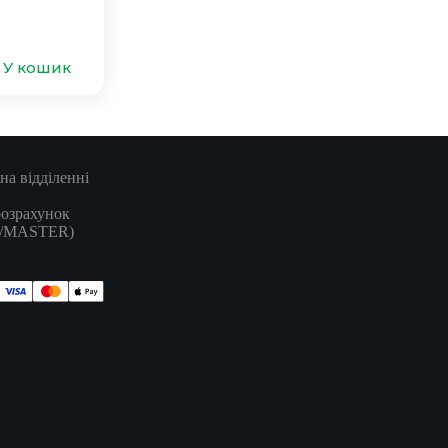
У кошик
на відділенні
розрахунок
A/MASTER)