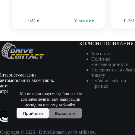
У кошик
1 624
₴
1 79
КОРИСНІ ПОСИЛАННЯ
Контакти
Політика
конфіденційности
Повернення та обмін
Інтернет-магазин
товару
автомобільних аксесуарів,
Публічна оферта
автотоварів, гоночної
Про нас
атрибутики та сувенірів.
Ми використовуємо файли cookie
аби забезпечити вам найкращий
досвід на нашому веб-сайті.
Прийняти
Відхилити
Copyright © 2026 - DriveContact., or its affiliates.