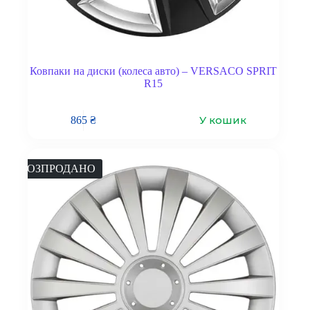
Ковпаки на диски (колеса авто) – VERSACO SPRIT
R15
У кошик
865
₴
РОЗПРОДАНО