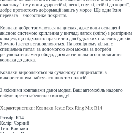
пластику. Тому вони ударостійкі, легкі, гнучкі, стійкі до корозії,
добре протистоять деформації навіть у мороз. Ще одна їхня
перевага – зносостійке покриття.
Ковпаки добре тримаються на дисках, адже вони оснащені
якісною системою кріплення у вигляді лапок (кліпс) з розпірним
кільцем, що підходить практично для будь-яких сталевих дисків.
Зручно і легко встановлюються. На розпірному кільці є
спеціальна петля, за допомогою якої можна за потреби
регулювати діаметр обода, досягаючи щільного прилягання
ковпака до диска.
Ковпаки виробляються на сучасному підприємстві з
використанням найсучасніших технологій.
З якісними ковпаками даної моделі Ваш автомобіль надовго
набуде презентабельного вигляду!
Характеристики: Ковпаки Jestic Rex Ring Mix R14
Розмір: R14
Колір: Чорний
Тип: Ковпаки