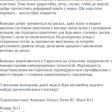
пластику. Тому вони ударостійкі, легкі, гнучкі, стійкі до корозії,
добре протистоять деформації навіть у мороз. Ще одна їхня
перевага – зносостійке покриття.
Ковпаки добре тримаються на дисках, адже вони оснащені
якісною системою кріплення у вигляді лапок (кліпс) з розпірним
кільцем, що підходить практично для будь-яких сталевих дисків.
Зручно і легко встановлюються. На розпірному кільці є
спеціальна петля, за допомогою якої можна за потреби
регулювати діаметр обода, досягаючи щільного прилягання
колпака до диска.
Ковпаки виробляються в Євросоюзі на сучасному підприємстві з
використанням найпередовіших технологій. Відповідність
жорстким вимогам Євросоюзу підтверджується сертифікатами з
якості товарів і з охорони навколишнього середовища.
З якісними колпаками даної моделі Ваш автомобіль надовго
набуде презентабельного вигляду!
Характеристики: Ковпаки Versaco Trend RC Black R13
Розмір: R13