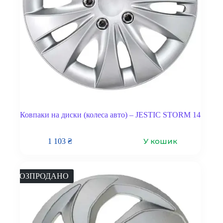
Ковпаки на диски (колеса авто) – JESTIC STORM 14
У кошик
1 103
₴
РОЗПРОДАНО