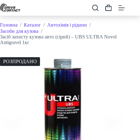
Перейти
до
Кошик
вмісту
Головна
/
Каталог
/
Автохімія і рідини
/
Засоби для кузова
/
Засіб захисту кузова авто (сірий) – UBS ULTRA Novol
Antigravel 1кг
РОЗПРОДАНО