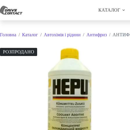
Перейти
до
КАТАЛОГ
вмісту
Головна
/
Каталог
/
Автохімія і рідини
/
Антифриз
/
АНТИФ
РОЗПРОДАНО