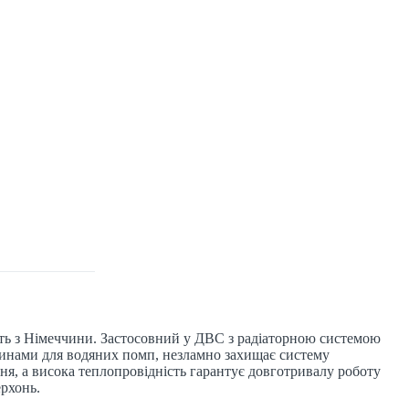
дить з Німеччини. Застосовний у ДВС з радіаторною системою
динами для водяних помп, незламно захищає систему
я, а висока теплопровідність гарантує довготривалу роботу
рхонь.