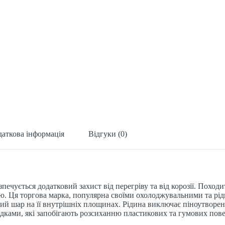
аткова інформація
Відгуки (0)
печується додатковий захист від перегріву та від корозії. Похо
ю. Ця торгова марка, популярна своїми охолоджувальними та рі
й шар на її внутрішніх площинах. Рідина виключає піноутворенн
дками, які запобігають розсиханню пластикових та гумових пове