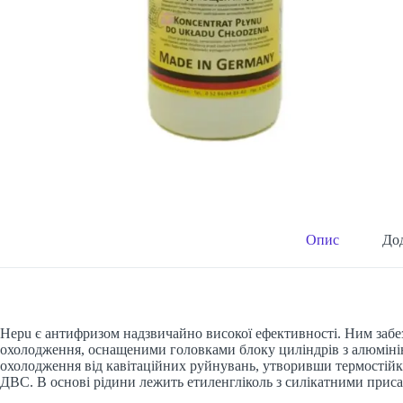
Опис
Дод
Hepu є антифризом надзвичайно високої ефективності. Ним забез
охолодження, оснащеними головками блоку циліндрів з алюміні
охолодження від кавітаційних руйнувань, утворивши термостійки
ДВС. В основі рідини лежить етиленгліколь з силікатними приса