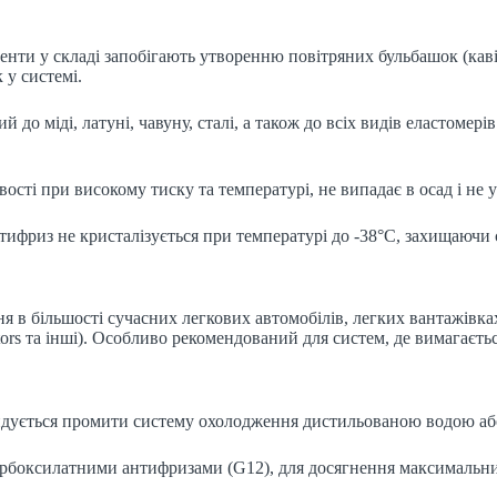
нти у складі запобігають утворенню повітряних бульбашок (каві
 у системі.
о міді, латуні, чавуну, сталі, а також до всіх видів еластомерів
вості при високому тиску та температурі, не випадає в осад і не
тифриз не кристалізується при температурі до -38°C, захищаючи 
в більшості сучасних легкових автомобілів, легких вантажівках
ors та інші). Особливо рекомендований для систем, де вимагаєтьс
дується промити систему охолодження дистильованою водою аб
рбоксилатними антифризами (G12), для досягнення максимальних