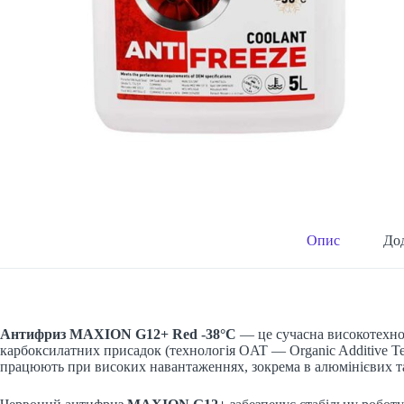
Опис
Дод
Антифриз MAXION G12+ Red -38°C
— це сучасна високотехнол
карбоксилатних присадок (технологія OAT — Organic Additive T
працюють при високих навантаженнях, зокрема в алюмінієвих т