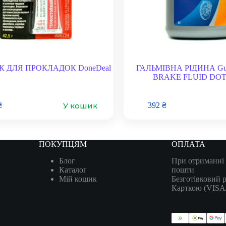
К ДЛЯ ПРОКЛАДОК DoneDeal
ГАЛЬМІВНА РІДИНА Gu
BRAKE FLUID DOT-
У кошик
₴
392
₴
ПОКУПЦЯМ
ОПЛАТА
Блог
При отриманні 
Каталог
пошти
Мій кошик
Безготівковий 
Карткою (VIS