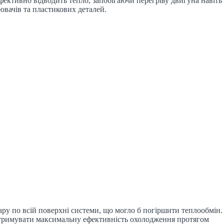
фективно відводить тепло, запобігаючи перегріву двигуна навіть
нювачів та пластикових деталей.
ру по всій поверхні системи, що могло б погіршити теплообмін.
підтримувати максимальну ефективність охолодження протягом