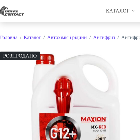
Перейти
до
КАТАЛОГ
вмісту
Головна
/
Каталог
/
Автохімія і рідини
/
Антифриз
/
Антифри
РОЗПРОДАНО