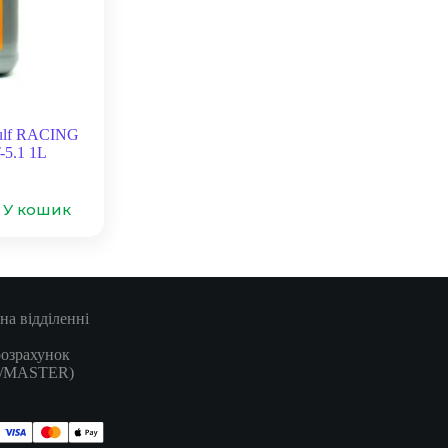
lf RACING
5.1 1L
У кошик
на відділенні
розрахунок
A/MASTER)