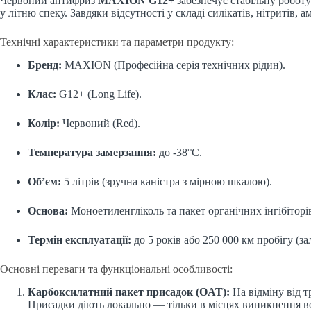
Червоний антифриз
MAXION G12+
забезпечує стабільну роботу
у літню спеку. Завдяки відсутності у складі силікатів, нітритів,
Технічні характеристики та параметри продукту:
Бренд:
MAXION (Професійна серія технічних рідин).
Клас:
G12+ (Long Life).
Колір:
Червоний (Red).
Температура замерзання:
до -38°C.
Об’єм:
5 літрів (зручна каністра з мірною шкалою).
Основа:
Моноетиленгліколь та пакет органічних інгібіторів
Термін експлуатації:
до 5 років або 250 000 км пробігу (з
Основні переваги та функціональні особливості:
Карбоксилатний пакет присадок (OAT):
На відміну від 
Присадки діють локально — тільки в місцях виникнення во