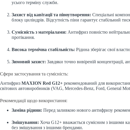
усього терміну служби.
Захист від кавітації та піноутворення:
Спеціальні компоне
блоку циліндрів. Відсутність піни гарантує стабільний тиск
Сумісність з матеріалами:
Антифриз повністю нейтральний д
протікання.
Висока термічна стабільність:
Рідина зберігає свої власти
Зимовий захист:
Завдяки точно вивіреній концентрації, ан
Сфери застосування та сумісність:
Антифриз
MAXION Red G12+
рекомендований для використання 
світових автовиробників (VAG, Mercedes-Benz, Ford, General Mot
Рекомендації щодо використання:
Заміна рідини:
Перед заливкою нового антифризу рекомен
Змішування:
Хоча G12+ вважається сумісним з іншими ка
без змішування з іншими брендами.