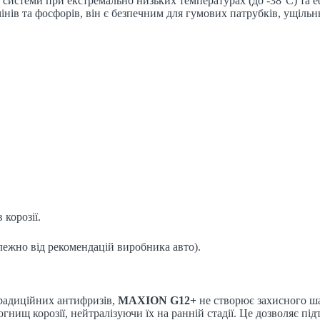
 системи при екстремально низьких температурах (до -38°C) та е
 амінів та фосфорів, він є безпечним для гумових патрубків, ущіль
 корозії.
алежно від рекомендацій виробника авто).
традиційних антифризів,
MAXION G12+
не створює захисного ша
гнищ корозії, нейтралізуючи їх на ранній стадії. Це дозволяє 