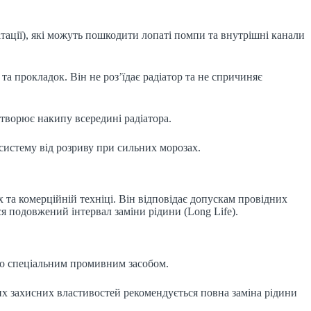
тації), які можуть пошкодити лопаті помпи та внутрішні канали
 та прокладок. Він не роз’їдає радіатор та не спричиняє
 утворює накипу всередині радіатора.
систему від розриву при сильних морозах.
 та комерційній техніці. Він відповідає допускам провідних
я подовжений інтервал заміни рідини (Long Life).
о спеціальним промивним засобом.
 захисних властивостей рекомендується повна заміна рідини