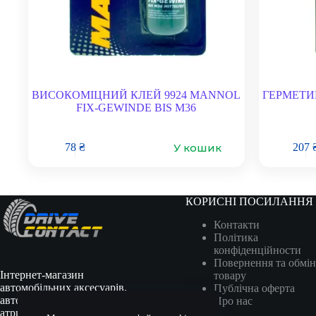
ВИСОКОМІЦНИЙ КЛЕЙ 9924 MANNOL
ГЕРМЕТИ
FIX-GEWINDE BIS M36
У кошик
78
₴
207
КОРИСНІ ПОСИЛАННЯ
Контакти
Політика
конфіденційности
Повернення та обмін
Інтернет-магазин
товару
автомобільних аксесуарів,
Публічна оферта
автотоварів, гоночної
Про нас
атрибутики та сувенірів.