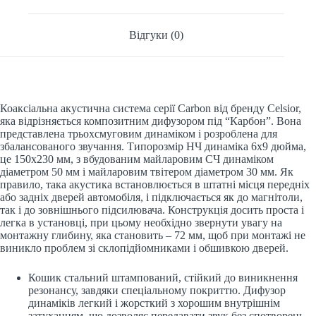
Відгуки (0)
Коаксіальна акустична система серії Carbon від бренду Celsior,
яка відрізняється композитним дифузором під “Карбон”. Вона
представлена трьохсмуговим динаміком і розроблена для
збалансованого звучання. Типорозмір НЧ динаміка 6х9 дюйма,
це 150х230 мм, з вбудованим майларовим СЧ динаміком
діаметром 50 мм і майларовим твітером діаметром 30 мм. Як
правило, така акустика встановлюється в штатні місця передніх
або задніх дверей автомобіля, і підключається як до магнітоли,
так і до зовнішнього підсилювача. Конструкція досить проста і
легка в установці, при цьому необхідно звернути увагу на
монтажну глибину, яка становить – 72 мм, щоб при монтажі не
виникло проблем зі склопідйомниками і обшивкою дверей.
Кошик стальний штампований, стійкий до виникнення
резонансу, завдяки спеціальному покриттю. Дифузор
динаміків легкий і жорсткий з хорошим внутрішнім
затуханням, що дозволяє передавати звук без спотворень.