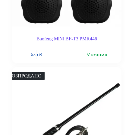
Baofeng MiNi BF-T3 PMR446
У кошик
635
₴
РОЗПРОДАНО