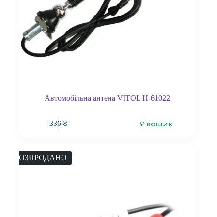
Автомобільна антена VITOL Н-61022
У кошик
336
₴
РОЗПРОДАНО