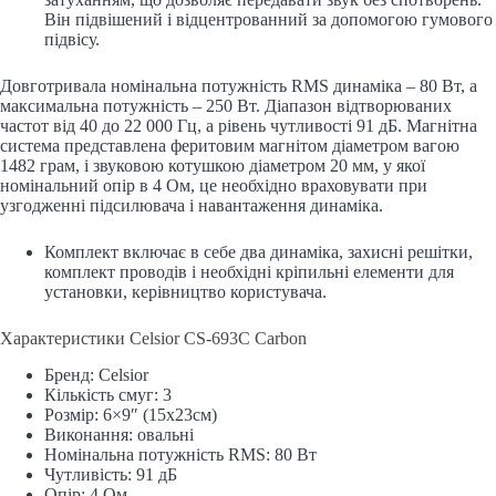
Він підвішений і відцентрованний за допомогою гумового
підвісу.
Довготривала номінальна потужність RMS динаміка – 80 Вт, а
максимальна потужність – 250 Вт. Діапазон відтворюваних
частот від 40 до 22 000 Гц, а рівень чутливості 91 дБ. Магнітна
система представлена феритовим магнітом діаметром вагою
1482 грам, і звуковою котушкою діаметром 20 мм, у якої
номінальний опір в 4 Ом, це необхідно враховувати при
узгодженні підсилювача і навантаження динаміка.
Комплект включає в себе два динаміка, захисні решітки,
комплект проводів і необхідні кріпильні елементи для
установки, керівництво користувача.
Характеристики Celsior CS-693C Carbon
Бренд: Celsior
Кількість смуг: 3
Розмір: 6×9″ (15х23см)
Виконання: овальні
Номінальна потужність RMS: 80 Вт
Чутливість: 91 дБ
Опір: 4 Ом