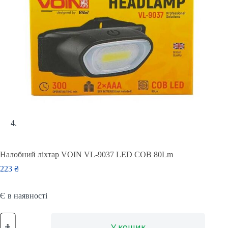
Налобний ліхтар VOIN VL-9037 LED COB 80Lm
223
₴
Є в наявності
Налобний
ліхтар
У кошик