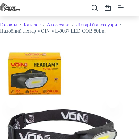
Перейти
до
Кошик
вмісту
Головна
/
Каталог
/
Аксесуари
/
Ліхтарі й аксесуари
/
Налобний ліхтар VOIN VL-9037 LED COB 80Lm