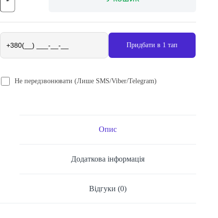
VOIN
VL-
9037
LED
COB
Придбати в 1 тап
80Lm
кількість
Не передзвонювати (Лише SMS/Viber/Telegram)
Опис
Додаткова інформація
Відгуки (0)