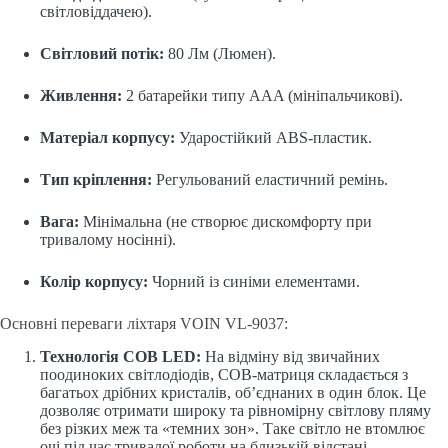
світловіддачею).
Світловий потік:
80 Лм (Люмен).
Живлення:
2 батарейки типу AAA (мініпальчикові).
Матеріал корпусу:
Ударостійкий ABS-пластик.
Тип кріплення:
Регульований еластичний ремінь.
Вага:
Мінімальна (не створює дискомфорту при
тривалому носінні).
Колір корпусу:
Чорний із синіми елементами.
Основні переваги ліхтаря VOIN VL-9037:
Технологія COB LED:
На відміну від звичайних
поодиноких світлодіодів, COB-матриця складається з
багатьох дрібних кристалів, об’єднаних в один блок. Це
дозволяє отримати широку та рівномірну світлову пляму
без різких меж та «темних зон». Таке світло не втомлює
очі під час тривалої роботи на близькій відстані.