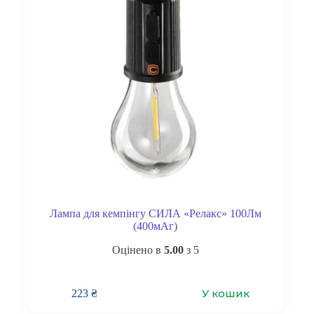
Лампа для кемпінгу СИЛА «Релакс» 100Лм
(400мАг)
Оцінено в
5.00
з 5
У кошик
223
₴