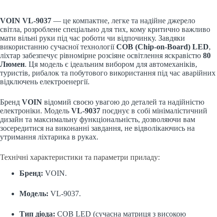
VOIN VL-9037
— це компактне, легке та надійне джерело
світла, розроблене спеціально для тих, кому критично важливо
мати вільні руки під час роботи чи відпочинку. Завдяки
використанню сучасної технології
COB (Chip-on-Board) LED
,
ліхтар забезпечує рівномірне розсіяне освітлення яскравістю
80
Люмен
. Ця модель є ідеальним вибором для автомеханіків,
туристів, рибалок та побутового використання під час аварійних
відключень електроенергії.
Бренд
VOIN
відомий своєю увагою до деталей та надійністю
електроніки. Модель
VL-9037
поєднує в собі мінімалістичний
дизайн та максимальну функціональність, дозволяючи вам
зосередитися на виконанні завдання, не відволікаючись на
утримання ліхтарика в руках.
Технічні характеристики та параметри приладу:
Бренд:
VOIN.
Модель:
VL-9037.
Тип діода:
COB LED (сучасна матриця з високою