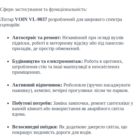
Сфери застосування та функціональність:
Ліхтар
VOIN VL-9037
розроблений для широкого спектра
сценаріїв:
Автосервіс та ремонт:
Незамінний при огляді вузлів
підвіски, роботі в моторному відсіку або під панеллю
приладів, де простір обмежений.
Будівництво та електромонтаж:
Робота в щитових,
штроблення стін та інші маніпуляції в неосвітлених
приміщеннях.
Активний відпочинок:
Риболовля (зручно насаджувати
наживку), кемпінг, вечірні прогулянки лісом чи парком.
Побутові потреби:
Заміна лампочки, ремонт сантехніки у
ванній кімнаті або використання як аварійного світла
вдома.
Велосипедні поїздки:
Як додаткове джерело світла, що
покращує видимість дороги для водія.