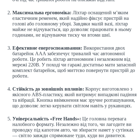
Максимальна ергономіка:
Ліхтар оснащений м’яким
еластичним ременем, який надійно фіксує пристрій на
голові або головному уборі. Завдяки малій вазі, ліхтар
майже не відчувається, що дозволяє працювати в ньому
годинами, не відчуваючи тиску чи втоми шиї.
Ефективне енергоспоживання:
Використання двох
батарейок AAA забезпечує тривалий час автономної
роботи. Це робить ліхтар автономним і незалежним від
мережі 220В. У поході чи гаражі достатньо мати запасний
комплект батарейок, щоб миттєво повернути пристрій до
роботи.
Стійкість до зовнішніх впливів:
Корпус виготовлено з
якісного ABS-пластику, який витримує випадкові падіння
та вібрації. Кнопка ввімкнення має зручне розташування,
що дозволяє легко керувати світлом навіть у рукавицях.
Універсальність «Free Hands»:
Це головна перевага
налобного формату. Незалежно від того, чи лагодите ви
проводку під капотом авто, чи збираєте намет у сутінках
— світло завжди спрямоване туди, куди ви дивитеся.