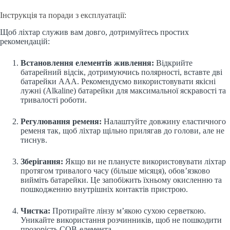
Інструкція та поради з експлуатації:
Щоб ліхтар служив вам довго, дотримуйтесь простих
рекомендацій:
Встановлення елементів живлення:
Відкрийте
батарейний відсік, дотримуючись полярності, вставте дві
батарейки AAA. Рекомендуємо використовувати якісні
лужні (Alkaline) батарейки для максимальної яскравості та
тривалості роботи.
Регулювання ременя:
Налаштуйте довжину еластичного
ременя так, щоб ліхтар щільно прилягав до голови, але не
тиснув.
Зберігання:
Якщо ви не плануєте використовувати ліхтар
протягом тривалого часу (більше місяця), обов’язково
вийміть батарейки. Це запобіжить їхньому окисленню та
пошкодженню внутрішніх контактів пристрою.
Чистка:
Протирайте лінзу м’якою сухою серветкою.
Уникайте використання розчинників, щоб не пошкодити
прозорість COB-елемента.