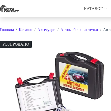
Перейти
до
КАТАЛОГ
вмісту
Головна
/
Каталог
/
Аксесуари
/
Автомобільні аптечки
/
Авто
РОЗПРОДАНО