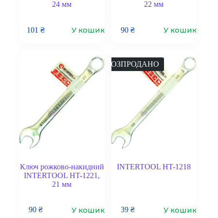
24 мм
22 мм
У кошик
У кошик
101
₴
90
₴
РОЗПРОДАНО
Ключ рожково-накидний
INTERTOOL HT-1218
INTERTOOL HT-1221,
21 мм
У кошик
У кошик
90
₴
39
₴