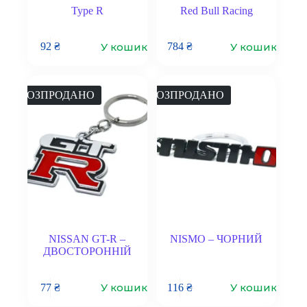
Type R
Red Bull Racing
У кошик
У кошик
92
₴
784
₴
РОЗПРОДАНО
РОЗПРОДАНО
NISSAN GT-R –
NISMO – ЧОРНИЙ
ДВОСТОРОННІЙ
У кошик
У кошик
77
₴
116
₴