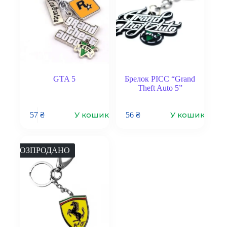
GTA 5
Брелок PICC “Grand
Theft Auto 5”
У кошик
У кошик
57
₴
56
₴
РОЗПРОДАНО