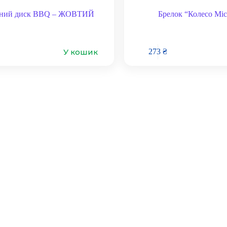
сний диск BBQ – ЖОВТИЙ
Брелок “Колесо Mic
У кошик
273
₴