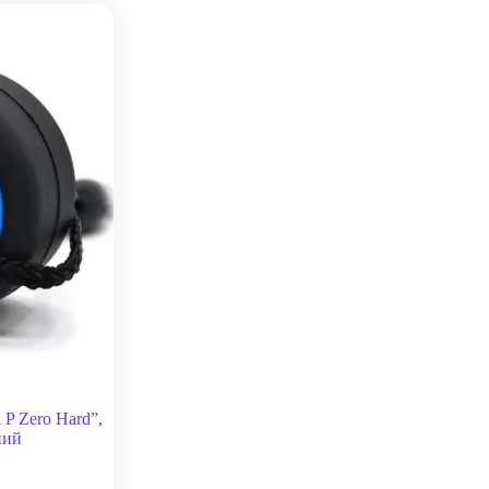
 P Zero Hard”,
ний