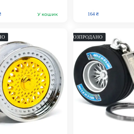
У кошик
₴
164
₴
НО
РОЗПРОДАНО