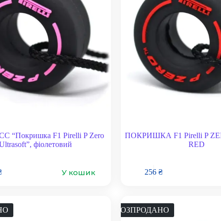
CC “Покришка F1 Pirelli P Zero
ПОКРИШКА F1 Pirelli P ZER
Ultrasoft”, фіолетовий
RED
У кошик
₴
256
₴
НО
РОЗПРОДАНО