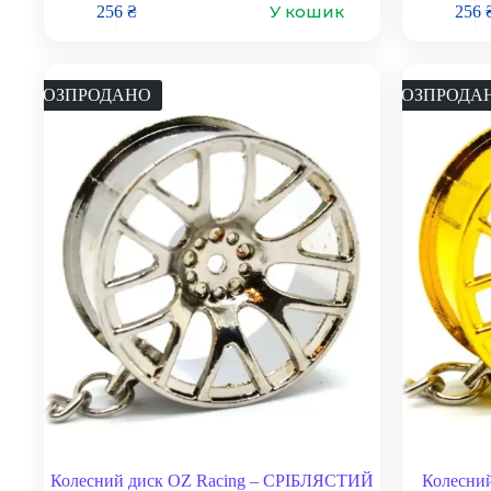
У кошик
256
₴
256
РОЗПРОДАНО
РОЗПРОДА
Колесний диск OZ Racing – СРІБЛЯСТИЙ
Колесни