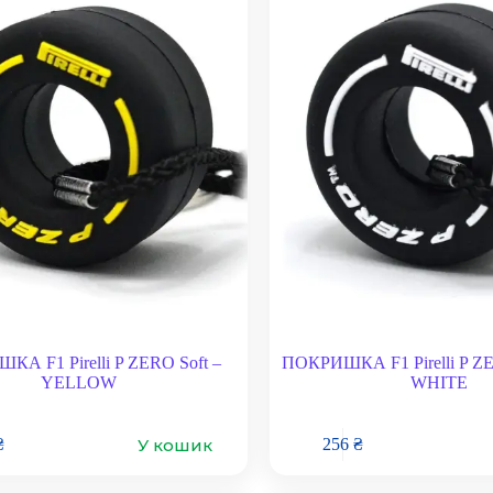
А F1 Pirelli P ZERO Soft –
ПОКРИШКА F1 Pirelli P Z
YELLOW
WHITE
У кошик
₴
256
₴