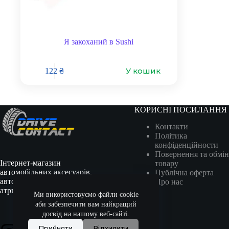
Я закоханий в Sushi
У кошик
122
₴
КОРИСНІ ПОСИЛАННЯ
Контакти
Політика
конфіденційности
Повернення та обмін
Інтернет-магазин
товару
автомобільних аксесуарів,
Публічна оферта
автотоварів, гоночної
Про нас
атрибутики та сувенірів.
Ми використовуємо файли cookie
аби забезпечити вам найкращий
досвід на нашому веб-сайті.
Прийняти
Відхилити