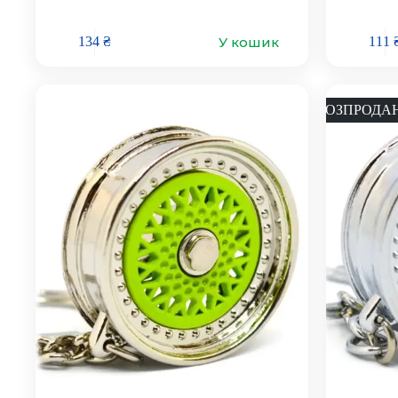
У кошик
134
₴
111
РОЗПРОДА