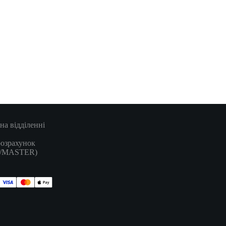
на відділенні
розрахунок
A/MASTER)