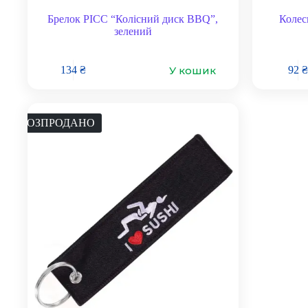
Брелок PICC “Колісний диск BBQ”,
Коле
зелений
У кошик
134
₴
92
₴
РОЗПРОДАНО