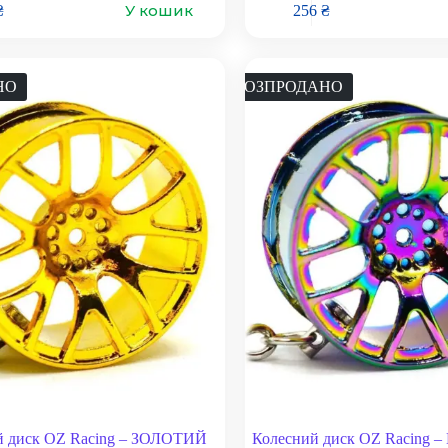
У кошик
₴
256
₴
НО
РОЗПРОДАНО
й диск OZ Racing – ЗОЛОТИЙ
Колесний диск OZ Racing 