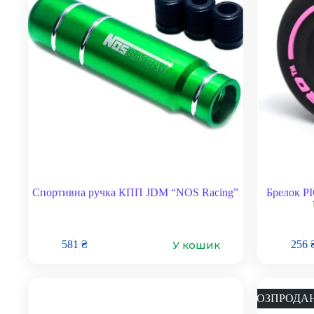
Спортивна ручка КПП JDM “NOS Racing”
Брелок PI
У кошик
581
₴
256
РОЗПРОДА