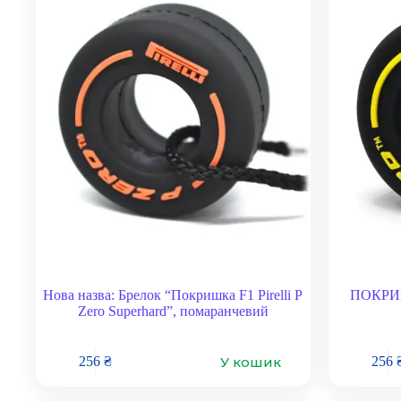
Нова назва: Брелок “Покришка F1 Pirelli P
ПОКРИШК
Zero Superhard”, помаранчевий
У кошик
256
₴
256