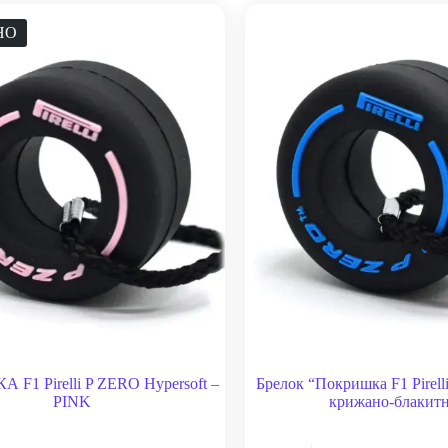
НО
F1 Pirelli P ZERO Hypersoft –
Брелок “Покришка F1 Pirelli
PINK
крижано-блакит