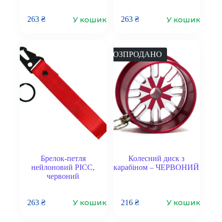
У кошик
У кошик
263
₴
263
₴
РОЗПРОДАНО
Брелок-петля
Колесний диск з
нейлоновий PICC,
карабіном – ЧЕРВОНИЙ
червоний
У кошик
У кошик
263
₴
216
₴