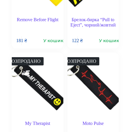
Remove Before Flight
Брелок-бирка “Pull to
Eject”, чорний/жовтий
У кошик
У кошик
181
₴
122
₴
РОЗПРОДАНО
РОЗПРОДАНО
My Therapist
Moto Pulse