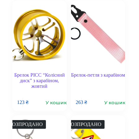
Брелок PICC “Колісний
Брелок-петля з карабіном
диск” з карабіном,
жовтий
У кошик
У кошик
123
₴
263
₴
РОЗПРОДАНО
РОЗПРОДАНО