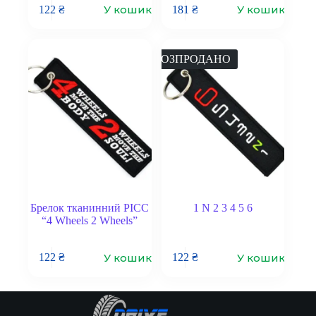
У кошик
У кошик
122
₴
181
₴
РОЗПРОДАНО
Брелок тканинний PICC
1 N 2 3 4 5 6
“4 Wheels 2 Wheels”
У кошик
У кошик
122
₴
122
₴