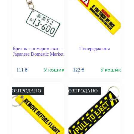
Брелок з номером авто –
Попередження
Japanese Domestic Market
У кошик
У кошик
111
₴
122
₴
РОЗПРОДАНО
РОЗПРОДАНО