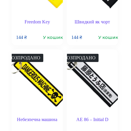
Freedom Key
Швидкий як чорт
У кошик
У кошик
144
₴
144
₴
РОЗПРОДАНО
РОЗПРОДАНО
Небезпечна машина
AE 86 – Initial D