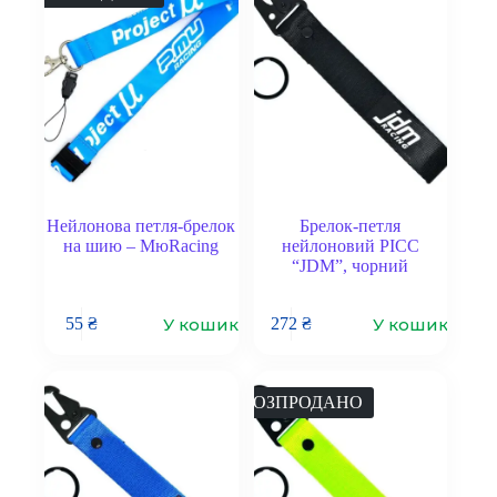
Нейлонова петля-брелок
Брелок-петля
на шию – МюRacing
нейлоновий PICC
“JDM”, чорний
У кошик
У кошик
55
₴
272
₴
РОЗПРОДАНО