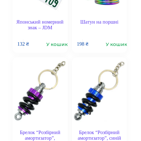
Японський номерний
Шатун на поршні
знак – JDM
У кошик
У кошик
132
₴
198
₴
Брелок “Розбірний
Брелок “Розбірний
амортизатор”,
амортизатор”, синій