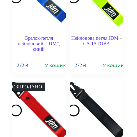
Брелок-петля
Нейлонова петля JDM –
нейлоновий “JDM”,
САЛАТОВА
синій
У кошик
У кошик
272
₴
272
₴
РОЗПРОДАНО