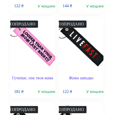
У кошик
У кошик
122
₴
144
₴
РОЗПРОДАНО
РОЗПРОДАНО
Гучніше, ніж твоя мама
Живи швидко
У кошик
У кошик
181
₴
122
₴
РОЗПРОДАНО
РОЗПРОДАНО