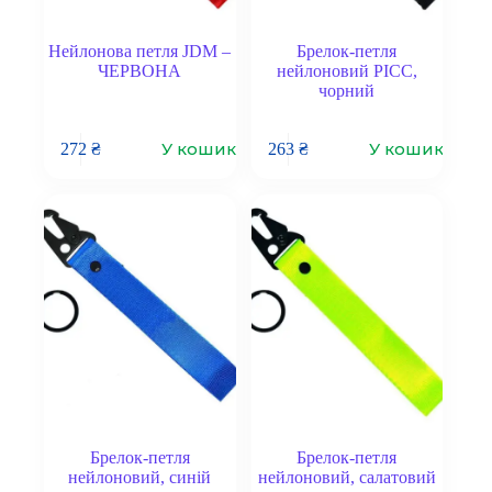
Нейлонова петля JDM –
Брелок-петля
ЧЕРВОНА
нейлоновий PICC,
чорний
У кошик
У кошик
272
₴
263
₴
Брелок-петля
Брелок-петля
нейлоновий, синій
нейлоновий, салатовий