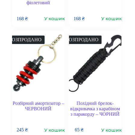
фіолетовий
У кошик
У кошик
168
₴
168
₴
РОЗПРОДАНО
РОЗПРОДАНО
Розбірний амортизатор –
Похідний брелок-
ЧЕРВОНИЙ
відкривачка з карабіном
з паракорду – ЧОРНИЙ
У кошик
У кошик
245
₴
65
₴