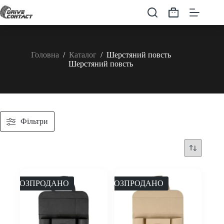
Перейти
до
Кошик
вмісту
Головна
/
Каталог
/
Шерстяний повсть
Шерстяний повсть
Фільтри
РОЗПРОДАНО
РОЗПРОДАНО