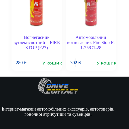
Вогнегасник
Автомобільний
вуглекислотний – FIRE
вогнегасник Fire Stop F-
STOP (F23)
1-25/С1-28
У кошик
У кошик
280
₴
392
₴
Інтернет-магазин автомобільних аксесуарів, автотоварів,
гоночної атрибутики та сувенірів.