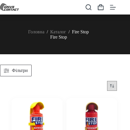
Перейти
до
Кошик
вмісту
Головна
/
Каталог
/
Fire Stop
Fire Stop
Фільтри