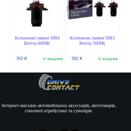
Ксенонові лампи HB4
Ксенонові лампи HB3
Brevia 6000K
Brevia 5000K
У кошик
У кошик
392
₴
392
₴
Інтернет-магазин автомобільних аксесуарів, автотоварів,
гоночної атрибутики та сувенірів.